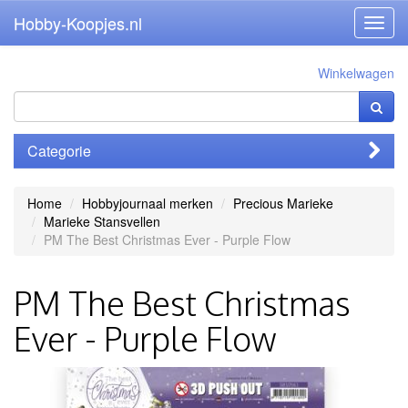
Hobby-Koopjes.nl
Toggl
navig
Winkelwagen
Categorie
Home
Hobbyjournaal merken
Precious Marieke
Marieke Stansvellen
PM The Best Christmas Ever - Purple Flow
PM The Best Christmas
Ever - Purple Flow