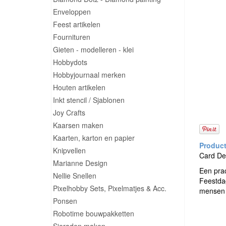
Enveloppen
Feest artikelen
Fournituren
Gieten - modelleren - klei
Hobbydots
Hobbyjournaal merken
Houten artikelen
Inkt stencil / Sjablonen
Joy Crafts
Kaarsen maken
Kaarten, karton en papier
Knipvellen
Card Dec
Marianne Design
Een prac
Nellie Snellen
Feestdag
Pixelhobby Sets, Pixelmatjes & Acc.
mensen 
Ponsen
Robotime bouwpakketten