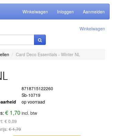
Winkelwagen
Inloggen
Aanmelden
Winkelwagen
ellen
Card Deco Essentials - Winter NL
NL
8718715122260
Sb-10719
aarheid
op voorraad
€ 1,70
js:
incl. btw
rt:
€ 0,09
rijs:
€ 1,79