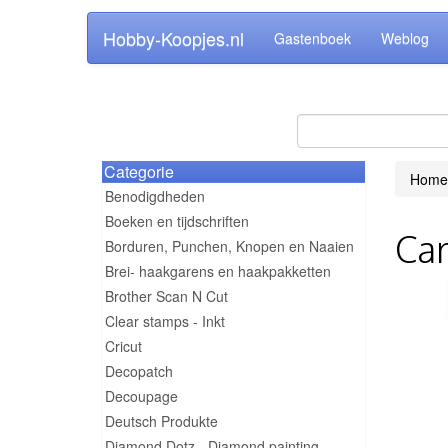
Hobby-Koopjes.nl
Gastenboek
Weblog
Categorie
Home
Benodigdheden
Boeken en tijdschriften
Car
Borduren, Punchen, Knopen en Naaien
Brei- haakgarens en haakpakketten
Brother Scan N Cut
Clear stamps - Inkt
Cricut
Decopatch
Decoupage
Deutsch Produkte
Diamond Dotz - Diamond painting