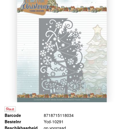
Barcode
8718715118034
Bestelnr
Ycd-10291
Beschikbaarheid
op voorraad