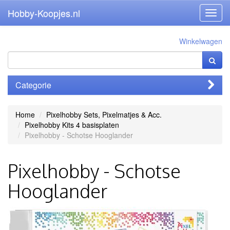
Hobby-Koopjes.nl
Toggl
navig
Winkelwagen
Categorie
Home
Pixelhobby Sets, Pixelmatjes & Acc.
Pixelhobby Kits 4 basisplaten
Pixelhobby - Schotse Hooglander
Pixelhobby - Schotse
Hooglander