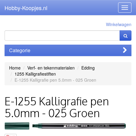
Hobby-Koopjes.nl
Toggl
navig
Winkelwagen
Categorie
Home
Verf- en tekenmaterialen
Edding
1255 Kalligrafiestiften
E-1255 Kalligrafie pen 5.0mm - 025 Groen
E-1255 Kalligrafie pen
5.0mm - 025 Groen