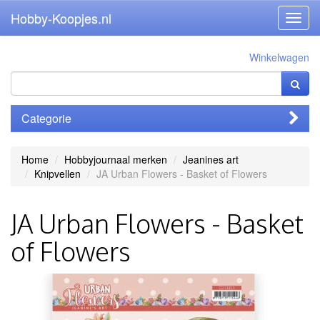
Hobby-Koopjes.nl
Toggl
navig
Winkelwagen
Categorie
Home
Hobbyjournaal merken
Jeanines art
Knipvellen
JA Urban Flowers - Basket of Flowers
JA Urban Flowers - Basket
of Flowers