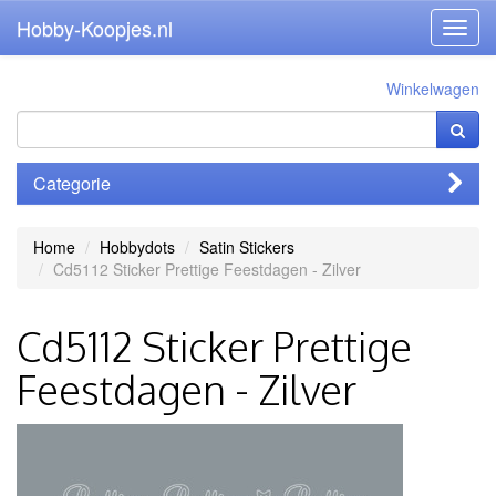
Hobby-Koopjes.nl
Toggl
navig
Winkelwagen
Categorie
Home
Hobbydots
Satin Stickers
Cd5112 Sticker Prettige Feestdagen - Zilver
Cd5112 Sticker Prettige
Feestdagen - Zilver