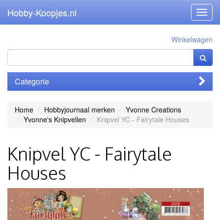
Hobby-Koopjes.nl
Toggl
navig
Winkelwagen
Categorie
Home
Hobbyjournaal merken
Yvonne Creations
Yvonne's Knipvellen
Knipvel YC - Fairytale Houses
Knipvel YC - Fairytale
Houses