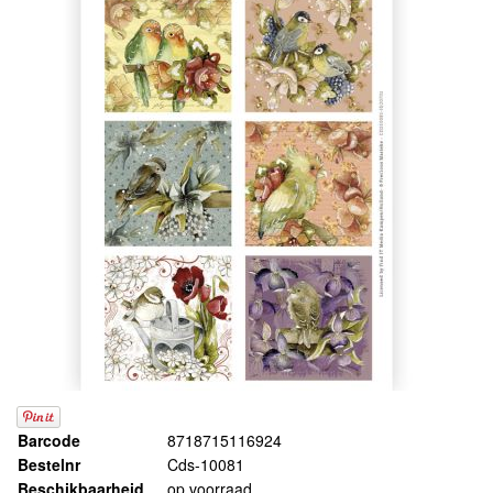
Barcode
8718715116924
Bestelnr
Cds-10081
Beschikbaarheid
op voorraad