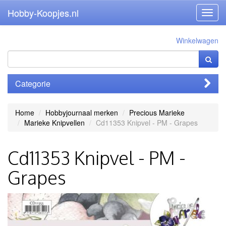
Hobby-Koopjes.nl
Toggl
navig
Winkelwagen
Categorie
Home
Hobbyjournaal merken
Precious Marieke
Marieke Knipvellen
Cd11353 Knipvel - PM - Grapes
Cd11353 Knipvel - PM -
Grapes