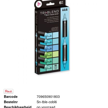
Barcode
709650901803
Bestelnr
Sn-tble-cobl6
Beschikbaarheid
op voorraad