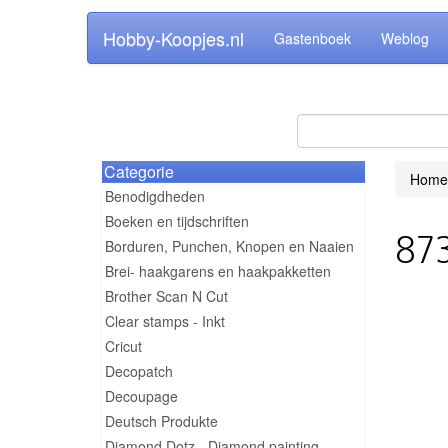
Hobby-Koopjes.nl
Gastenboek
Weblog
Categorie
Home
Benodigdheden
Boeken en tijdschriften
873
Borduren, Punchen, Knopen en Naaien
Brei- haakgarens en haakpakketten
Brother Scan N Cut
Clear stamps - Inkt
Cricut
Decopatch
Decoupage
Deutsch Produkte
Diamond Dotz - Diamond painting