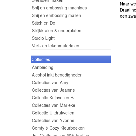
Sieraden maken
Naar wen
Snij en embossing machines
Draai he
Snij en embossing mallen
een zwaa
Stitch en Do
Strijkkralen & onderplaten
Studio Light
Verf- en tekenmaterialen
Collecties
Aanbieding
Alcohol inkt benodigheden
Collecties van Amy
Collecties van Jeanine
Collectie Knipvellen HJ
Collecties van Marieke
Collectie Uitdrukvellen
Collecties van Yvonne
Comfy & Cozy Kleurboeken
Joy Crafts mallen 50% korting