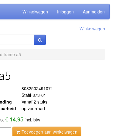
Winkelwagen
Inloggen
Aanmelden
Winkelwagen
d frame a5
 a5
8032502491071
Stafil-873-01
ending
Vanaf 2 stuks
aarheid
op voorraad
€ 14,95
js:
incl. btw
Toevoegen aan winkelwagen