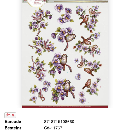
Barcode
8718715108660
Bestelnr
Cd-11767