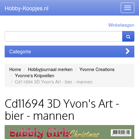
Hobby-Koopjes.nl
Toggl
navig
Winkelwagen
Categorie
Home
Hobbyjournaal merken
Yvonne Creations
Yvonne's Knipvellen
Cd11694 3D Yvon's Art - bier - mannen
Cd11694 3D Yvon's Art -
bier - mannen