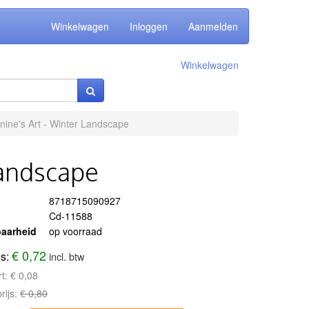
Winkelwagen
Inloggen
Aanmelden
Winkelwagen
nine's Art - Winter Landscape
Landscape
8718715090927
Cd-11588
aarheid
op voorraad
€ 0,72
js:
incl. btw
rt:
€ 0,08
rijs:
€ 0,80