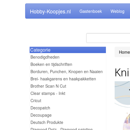
Hobby-Koopjes.nl
Gastenboek
Weblog
Categorie
Home
Benodigdheden
Boeken en tijdschriften
Kni
Borduren, Punchen, Knopen en Naaien
Brei- haakgarens en haakpakketten
Brother Scan N Cut
Clear stamps - Inkt
Cricut
Decopatch
Decoupage
Deutsch Produkte
Diamond Dotz - Diamond painting