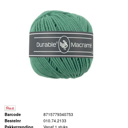
Barcode
8715779340753
Bestelnr
010.74.2133
Pakketzending
Vanaf 1 stuks