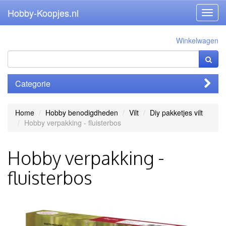
Hobby-Koopjes.nl
Toggl
navig
Winkelwagen
Categorie
Home
Hobby benodigdheden
Vilt
Diy pakketjes vilt
Hobby verpakking - fluisterbos
Hobby verpakking -
fluisterbos