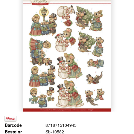
Barcode
8718715104945
Bestelnr
Sb-10582