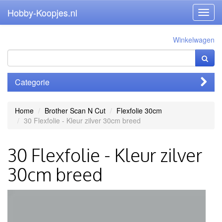
Hobby-Koopjes.nl
Toggl
navig
Winkelwagen
Categorie
Home
Brother Scan N Cut
Flexfolie 30cm
30 Flexfolie - Kleur zilver 30cm breed
30 Flexfolie - Kleur zilver
30cm breed