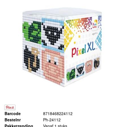
Barcode
8718468224112
Bestelnr
Ph-24112
Pakketzending
Vanaf 1 stuks