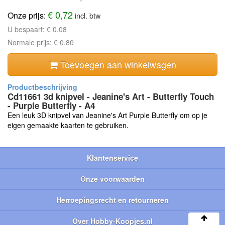
€ 0,72
Onze prijs:
incl. btw
U bespaart:
€ 0,08
Normale prijs:
€ 0,80
Toevoegen aan winkelwagen
Cd11661 3d knipvel - Jeanine's Art - Butterfly Touch
- Purple Butterfly - A4
Een leuk 3D knipvel van Jeanine's Art Purple Butterfly om op je
eigen gemaakte kaarten te gebruiken.
Klantenservice
Onze voorwaarden
Herroepingsrecht en retourneren
Over Hobby-Koopjes.nl