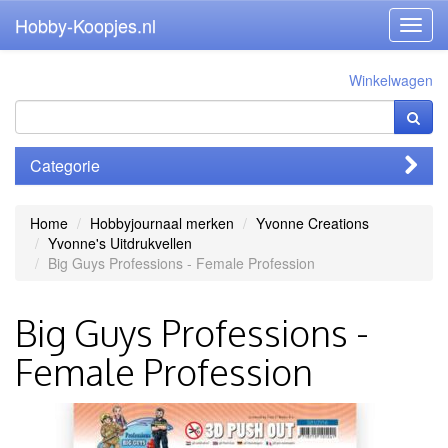
Hobby-Koopjes.nl
Toggl
navig
Winkelwagen
Categorie
Home
Hobbyjournaal merken
Yvonne Creations
Yvonne's Uitdrukvellen
Big Guys Professions - Female Profession
Big Guys Professions -
Female Profession