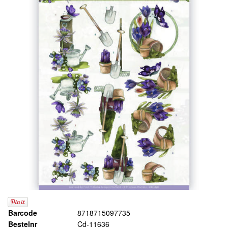
Barcode
8718715097735
Bestelnr
Cd-11636