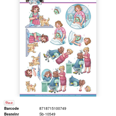
Barcode
8718715100749
Bestelnr
Sb-10549