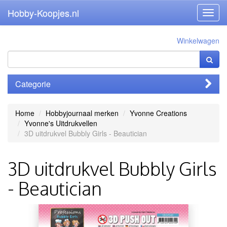
Hobby-Koopjes.nl
Toggl
navig
Winkelwagen
Categorie
Home
Hobbyjournaal merken
Yvonne Creations
Yvonne's Uitdrukvellen
3D uitdrukvel Bubbly Girls - Beautician
3D uitdrukvel Bubbly Girls
- Beautician