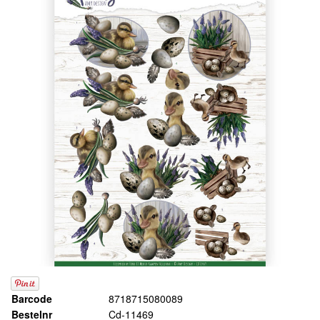
Barcode
8718715080089
Bestelnr
Cd-11469