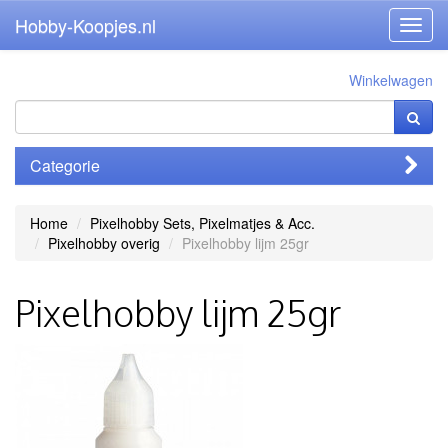
Hobby-Koopjes.nl
Toggl
navig
Winkelwagen
Categorie
Home
Pixelhobby Sets, Pixelmatjes & Acc.
Pixelhobby overig
Pixelhobby lijm 25gr
Pixelhobby lijm 25gr