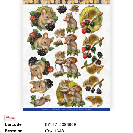
Barcode
8718715098909
Bestelnr
Cd-11648