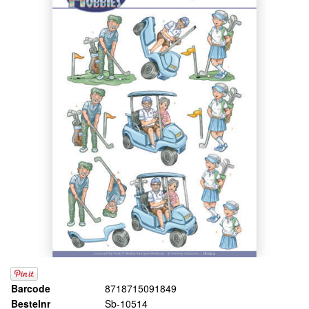
Barcode
8718715091849
Bestelnr
Sb-10514