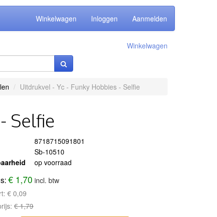
Winkelwagen
Inloggen
Aanmelden
Winkelwagen
len
Uitdrukvel - Yc - Funky Hobbies - Selfie
- Selfie
8718715091801
Sb-10510
aarheid
op voorraad
€ 1,70
js:
incl. btw
rt:
€ 0,09
rijs:
€ 1,79