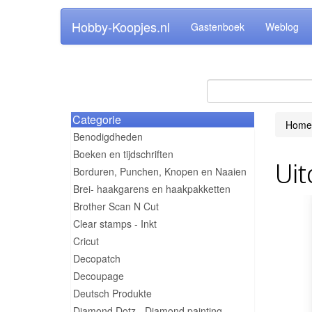
Hobby-Koopjes.nl
Gastenboek
Weblog
Categorie
Home
Benodigdheden
Boeken en tijdschriften
Uit
Borduren, Punchen, Knopen en Naaien
Brei- haakgarens en haakpakketten
Brother Scan N Cut
Clear stamps - Inkt
Cricut
Decopatch
Decoupage
Deutsch Produkte
Diamond Dotz - Diamond painting