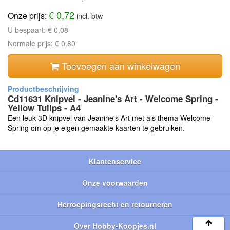
€ 0,72
Onze prijs:
incl. btw
U bespaart:
€ 0,08
Normale prijs:
€ 0,80
Toevoegen aan winkelwagen
Cd11631 Knipvel - Jeanine's Art - Welcome Spring -
Yellow Tulips - A4
Een leuk 3D knipvel van Jeanine's Art met als thema Welcome
Spring om op je eigen gemaakte kaarten te gebruiken.
Klantenservice
Onze voorwaarden
Herroepingsrecht en retourneren
Over Hobby-Koopjes.nl