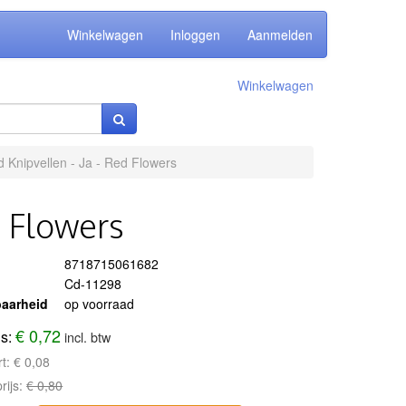
Winkelwagen
Inloggen
Aanmelden
Winkelwagen
 Knipvellen - Ja - Red Flowers
d Flowers
8718715061682
Cd-11298
aarheid
op voorraad
€ 0,72
js:
incl. btw
rt:
€ 0,08
rijs:
€ 0,80