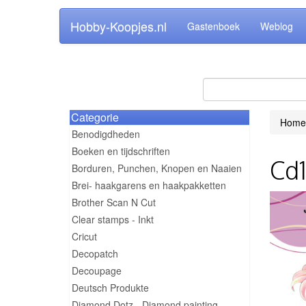
Hobby-Koopjes.nl
Gastenboek
Weblog
Categorie
Home
Benodigdheden
Boeken en tijdschriften
Cd1
Borduren, Punchen, Knopen en Naaien
Brei- haakgarens en haakpakketten
Brother Scan N Cut
Clear stamps - Inkt
Cricut
Decopatch
Decoupage
Deutsch Produkte
Diamond Dotz - Diamond painting