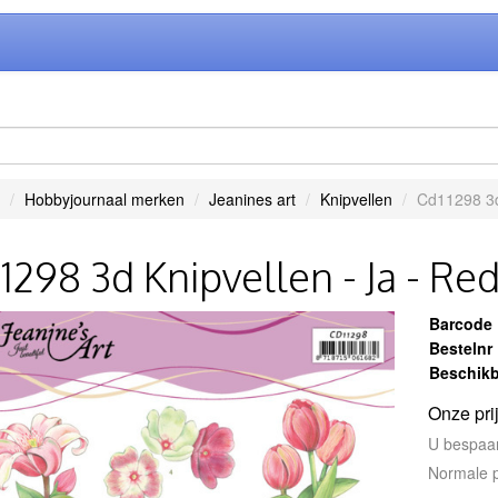
Hobbyjournaal merken
Jeanines art
Knipvellen
Cd11298 3d
1298 3d Knipvellen - Ja - Re
Barcode
Bestelnr
Beschikb
Onze pri
U bespaa
Normale p