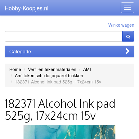
Hobby-Koopjes.nl
Toggl
navig
Winkelwagen
Categorie
Home
Verf- en tekenmaterialen
AMI
Ami teken,schilder,aquarel blokken
182371 Alcohol Ink pad 525g, 17x24cm 15v
182371 Alcohol Ink pad
525g, 17x24cm 15v