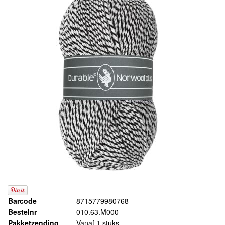
Barcode
8715779980768
Bestelnr
010.63.M000
Pakketzending
Vanaf 1 stuks