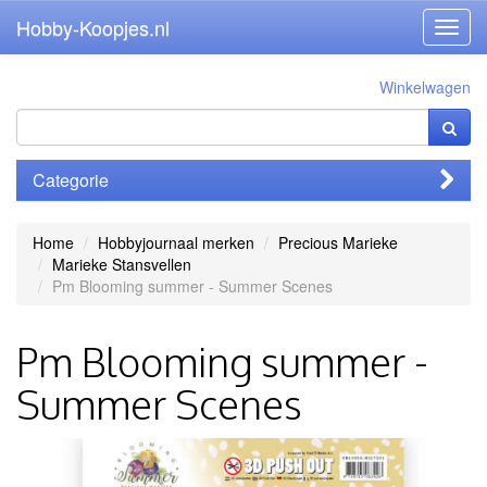
Hobby-Koopjes.nl
Toggl
navig
Winkelwagen
Categorie
Home
Hobbyjournaal merken
Precious Marieke
Marieke Stansvellen
Pm Blooming summer - Summer Scenes
Pm Blooming summer -
Summer Scenes