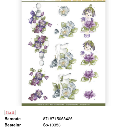
Barcode
8718715063426
Bestelnr
Sb-10356