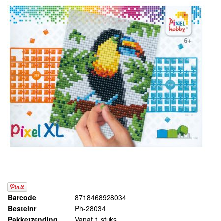
Barcode
8718468928034
Bestelnr
Ph-28034
Pakketzending
Vanaf 1 stuks