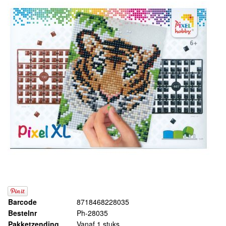
Barcode
8718468228035
Bestelnr
Ph-28035
Pakketzending
Vanaf 1 stuks