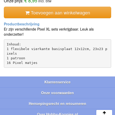
€ 8,95
Onze prijs:
incl. btw
Toevoegen aan winkelwagen
Er zijn verschillende Pixel XL sets verkrijgbaar. Leuk als
onderzetter!
Inhoud:

1 flexibele vierkante basisplaat 12x12cm, 23x23 p
ixels

1 patroon

Klantenservice
Onze voorwaarden
Herroepingsrecht en retourneren
Over Hobby-Koopjes.nl