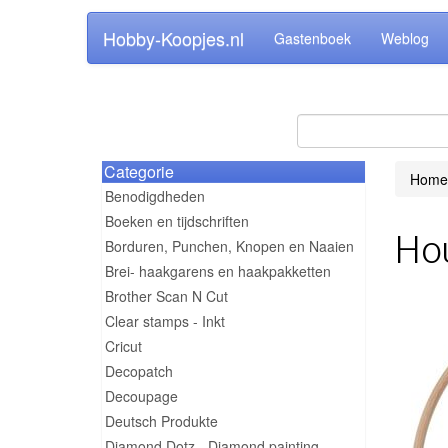
Hobby-Koopjes.nl
Gastenboek
Weblog
Categorie
Home
Benodigdheden
Boeken en tijdschriften
Ho
Borduren, Punchen, Knopen en Naaien
Brei- haakgarens en haakpakketten
Brother Scan N Cut
Clear stamps - Inkt
Cricut
Decopatch
Decoupage
Deutsch Produkte
Diamond Dotz - Diamond painting