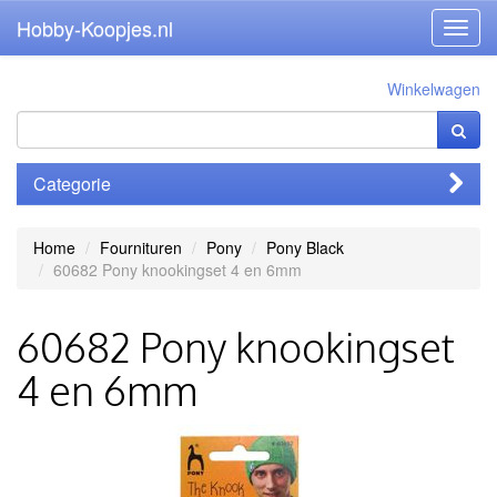
Hobby-Koopjes.nl
Toggl
navig
Winkelwagen
Categorie
Home
Fournituren
Pony
Pony Black
60682 Pony knookingset 4 en 6mm
60682 Pony knookingset
4 en 6mm