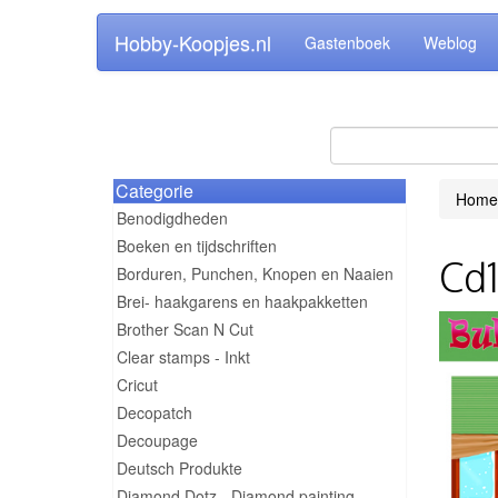
Hobby-Koopjes.nl
Gastenboek
Weblog
Categorie
Home
Benodigdheden
Boeken en tijdschriften
Cd1
Borduren, Punchen, Knopen en Naaien
Brei- haakgarens en haakpakketten
Brother Scan N Cut
Clear stamps - Inkt
Cricut
Decopatch
Decoupage
Deutsch Produkte
Diamond Dotz - Diamond painting