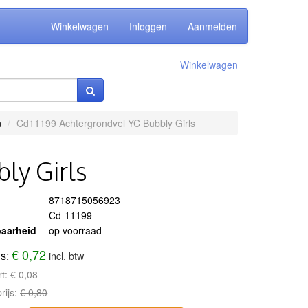
Winkelwagen
Inloggen
Aanmelden
Winkelwagen
n
Cd11199 Achtergrondvel YC Bubbly Girls
ly Girls
8718715056923
Cd-11199
aarheid
op voorraad
€ 0,72
js:
incl. btw
rt:
€ 0,08
rijs:
€ 0,80