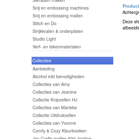
Sieraden maken
Snij en embossing machines
Achterg
Snij en embossing mallen
Deze sfe
Stitch en Do
afbeeldi
Strijkkralen & onderplaten
Studio Light
Verf- en tekenmaterialen
Collecties
Aanbieding
Alcohol inkt benodigheden
Collecties van Amy
Collecties van Jeanine
Collectie Knipvellen HJ
Collecties van Marieke
Collectie Uitdrukvellen
Collecties van Yvonne
Comfy & Cozy Kleurboeken
Joy Crafts mallen 50% korting