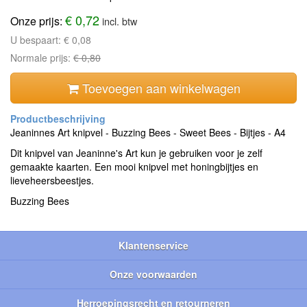
€ 0,72
Onze prijs:
incl. btw
U bespaart:
€ 0,08
Normale prijs:
€ 0,80
Toevoegen aan winkelwagen
Jeaninnes Art knipvel - Buzzing Bees - Sweet Bees - Bijtjes - A4
Dit knipvel van Jeaninne's Art kun je gebruiken voor je zelf
gemaakte kaarten. Een mooi knipvel met honingbijtjes en
lieveheersbeestjes.
Buzzing Bees
Klantenservice
Onze voorwaarden
Herroepingsrecht en retourneren