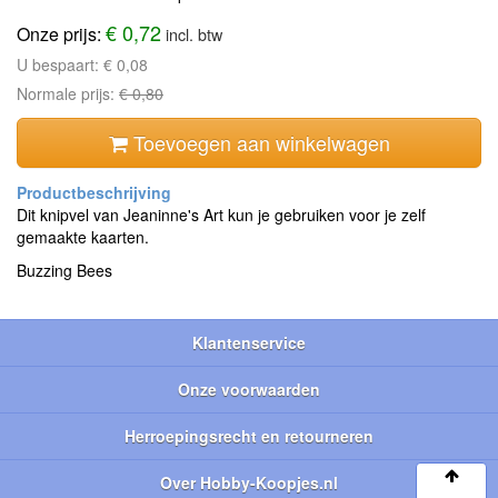
€ 0,72
Onze prijs:
incl. btw
U bespaart:
€ 0,08
Normale prijs:
€ 0,80
Toevoegen aan winkelwagen
Dit knipvel van Jeaninne's Art kun je gebruiken voor je zelf
gemaakte kaarten.
Buzzing Bees
Klantenservice
Onze voorwaarden
Herroepingsrecht en retourneren
Over Hobby-Koopjes.nl