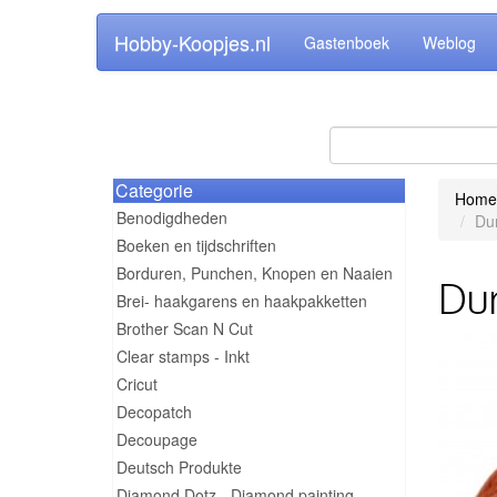
Hobby-Koopjes.nl
Gastenboek
Weblog
Categorie
Home
Benodigdheden
Dur
Boeken en tijdschriften
Borduren, Punchen, Knopen en Naaien
Dur
Brei- haakgarens en haakpakketten
Brother Scan N Cut
Clear stamps - Inkt
Cricut
Decopatch
Decoupage
Deutsch Produkte
Diamond Dotz - Diamond painting