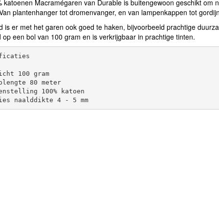
% katoenen Macramégaren van Durable is buitengewoon geschikt om na
Van plantenhanger tot dromenvanger, en van lampenkappen tot gordijn
d is er met het garen ook goed te haken, bijvoorbeeld prachtige duu
 op een bol van 100 gram en is verkrijgbaar in prachtige tinten.
ficaties

icht 100 gram

plengte 80 meter

enstelling 100% katoen
