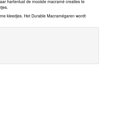
ar hartenlust de mooiste macramé creaties te
tjes.
rzame kleedjes. Het Durable Macramégaren wordt