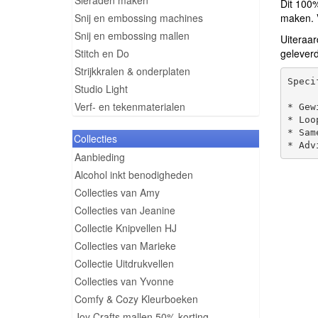
Sieraden maken
Dit 100
Snij en embossing machines
maken. 
Snij en embossing mallen
Uiteraar
Stitch en Do
geleverd
Strijkkralen & onderplaten
Speci
Studio Light
Verf- en tekenmaterialen
* Gew
* Loo
* Sam
Collecties
Aanbieding
Alcohol inkt benodigheden
Collecties van Amy
Collecties van Jeanine
Collectie Knipvellen HJ
Collecties van Marieke
Collectie Uitdrukvellen
Collecties van Yvonne
Comfy & Cozy Kleurboeken
Joy Crafts mallen 50% korting