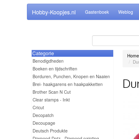
Hobby-Koopjes.nl
Gastenboek
Weblog
Categorie
Home
Benodigdheden
Du
Boeken en tijdschriften
Borduren, Punchen, Knopen en Naaien
Dur
Brei- haakgarens en haakpakketten
Brother Scan N Cut
Clear stamps - Inkt
Cricut
Decopatch
Decoupage
Deutsch Produkte
Diamond Dotz - Diamond painting