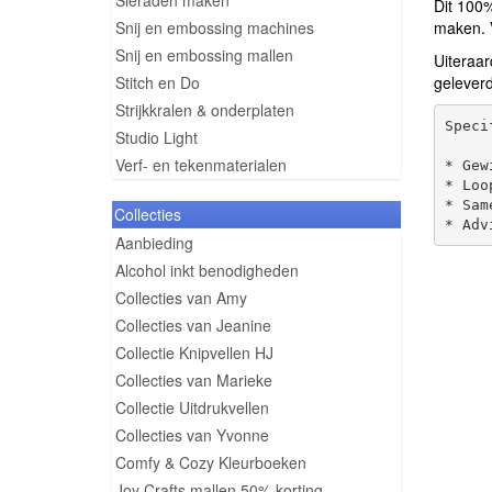
Sieraden maken
Dit 100
Snij en embossing machines
maken. 
Snij en embossing mallen
Uiteraar
Stitch en Do
geleverd
Strijkkralen & onderplaten
Speci
Studio Light
Verf- en tekenmaterialen
* Gew
* Loo
* Sam
Collecties
Aanbieding
Alcohol inkt benodigheden
Collecties van Amy
Collecties van Jeanine
Collectie Knipvellen HJ
Collecties van Marieke
Collectie Uitdrukvellen
Collecties van Yvonne
Comfy & Cozy Kleurboeken
Joy Crafts mallen 50% korting