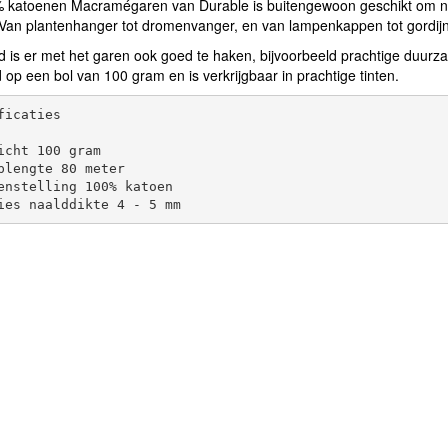
% katoenen Macramégaren van Durable is buitengewoon geschikt om na
Van plantenhanger tot dromenvanger, en van lampenkappen tot gordijn
d is er met het garen ook goed te haken, bijvoorbeeld prachtige duu
 op een bol van 100 gram en is verkrijgbaar in prachtige tinten.
ficaties

icht 100 gram

plengte 80 meter

enstelling 100% katoen
