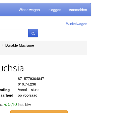
Winkelwagen
Inloggen
Aanmelden
Winkelwagen
Durable Macrame
uchsia
8715779304847
010.74.236
ending
Vanaf 1 stuks
aarheid
op voorraad
€ 5,10
js:
incl. btw