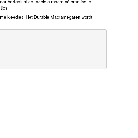
ar hartenlust de mooiste macramé creaties te
tjes.
rzame kleedjes. Het Durable Macramégaren wordt