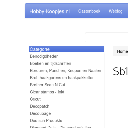
Hobby-Koopjes.nl
Gastenboek
Weblog
Categorie
Home
Benodigdheden
Boeken en tijdschriften
Sb1
Borduren, Punchen, Knopen en Naaien
Brei- haakgarens en haakpakketten
Brother Scan N Cut
Clear stamps - Inkt
Cricut
Decopatch
Decoupage
Deutsch Produkte
Diamond Dotz - Diamond painting