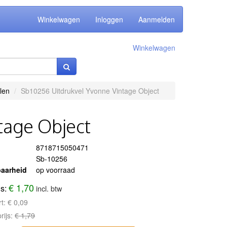
Winkelwagen
Inloggen
Aanmelden
Winkelwagen
len
Sb10256 Uitdrukvel Yvonne Vintage Object
tage Object
8718715050471
Sb-10256
aarheid
op voorraad
€ 1,70
js:
incl. btw
rt:
€ 0,09
rijs:
€ 1,79