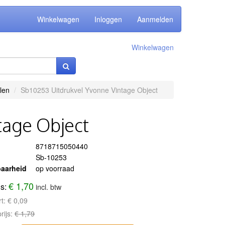
Winkelwagen
Inloggen
Aanmelden
Winkelwagen
len
Sb10253 Uitdrukvel Yvonne Vintage Object
tage Object
8718715050440
Sb-10253
aarheid
op voorraad
€ 1,70
js:
incl. btw
rt:
€ 0,09
rijs:
€ 1,79