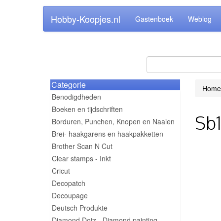
Hobby-Koopjes.nl
Gastenboek
Weblog
Categorie
Home
Benodigdheden
Boeken en tijdschriften
Sb1
Borduren, Punchen, Knopen en Naaien
Brei- haakgarens en haakpakketten
Brother Scan N Cut
Clear stamps - Inkt
Cricut
Decopatch
Decoupage
Deutsch Produkte
Diamond Dotz - Diamond painting