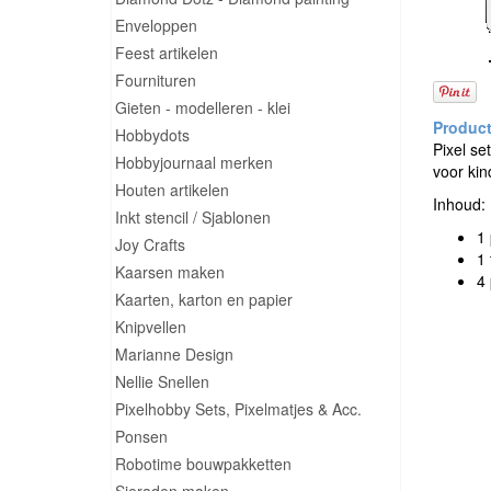
Enveloppen
Feest artikelen
Fournituren
Gieten - modelleren - klei
Hobbydots
Pixel se
Hobbyjournaal merken
voor kin
Houten artikelen
Inhoud:
Inkt stencil / Sjablonen
1
Joy Crafts
1 
Kaarsen maken
4 
Kaarten, karton en papier
Knipvellen
Marianne Design
Nellie Snellen
Pixelhobby Sets, Pixelmatjes & Acc.
Ponsen
Robotime bouwpakketten