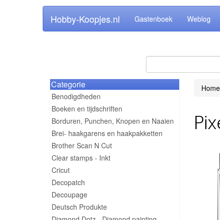
Hobby-Koopjes.nl
Gastenboek
Weblog
Categorie
Home
Benodigdheden
Boeken en tijdschriften
Pix
Borduren, Punchen, Knopen en Naaien
Brei- haakgarens en haakpakketten
Brother Scan N Cut
Clear stamps - Inkt
Cricut
Decopatch
Decoupage
Deutsch Produkte
Diamond Dotz - Diamond painting