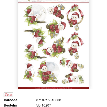
Barcode
8718715043008
Bestelnr
Sb-10207