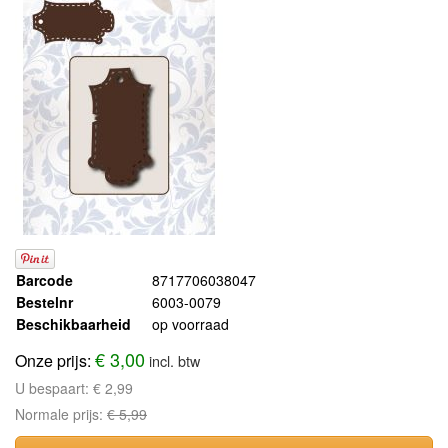
Barcode
8717706038047
Bestelnr
6003-0079
Beschikbaarheid
op voorraad
€ 3,00
Onze prijs:
incl. btw
U bespaart:
€ 2,99
Normale prijs:
€ 5,99