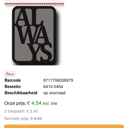
Barcode
8717706038979
Bestelnr
6410-0454
Beschikbaarheid
op voorraad
€ 4,54
Onze prijs:
incl. btw
U bespaart:
€ 2,45
Normale prijs:
€ 6,99